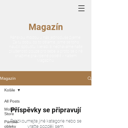
Magazín
Pánskou módou u nás jednoduše žijeme.
Za tu dobu, co to děláme, jsme se toho
naučili spoustu. Neradi si necháváme naše
zkušenosti pouze pro sebe, a proto se o ně
snažíme pravidelně podělit v našem
Magazínu.
Magazín
Košile
All Posts
Příspěvky se připravují
Moliere
Store
Prozkoumejte jiné kategorie nebo se
Pánské
vraťte později sem.
obleky