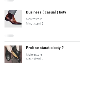
Business ( casual ) boty
Molierestore
Minut čtení: 2
Proč se starat o boty ?
Molierestore
Minut čtení: 2