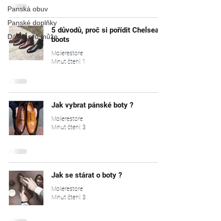
Panská obuv
Panské doplňky
5 důvodů, proč si pořídit Chelsea
Dárek pro může
boots
Molierestore
Minut čtení: 1
Jak vybrat pánské boty ?
Molierestore
Minut čtení: 3
Jak se stárat o boty ?
Molierestore
Minut čtení: 3