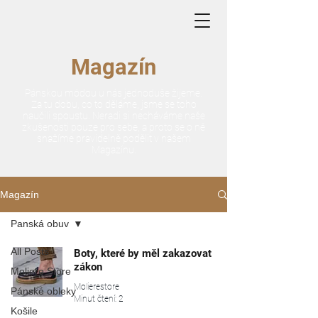
Magazín
Pánskou módou u nás jednoduše žijeme.
Za tu dobu, co to děláme, jsme se toho
naučili spoustu. Neradi si necháváme naše
zkušenosti pouze pro sebe, a proto se o ně
snažíme pravidelně podělit v našem
Magazínu.
Magazín
Panská obuv
All Posts
Boty, které by měl zakazovat
zákon
Moliere Store
Molierestore
Pánské obleky
Minut čtení: 2
Košile