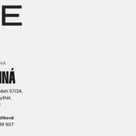
NA
INÁ
stí 67/24,
yštát,
1
zliková
39 907