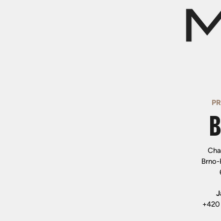
P
B
Cha
Brno-
J
+420 