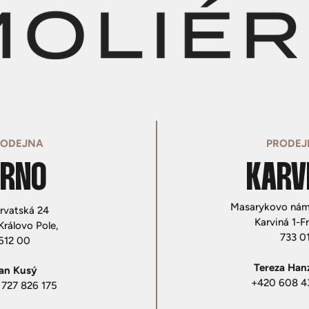
RODEJNA
PRODEJ
RNO
KARV
Masarykovo námě
rvatská 24
Karviná 1-Fr
Královo Pole,
733 0
612 00 ​
​ Tereza Han
an Kusý
+420 608 4
727 826 175