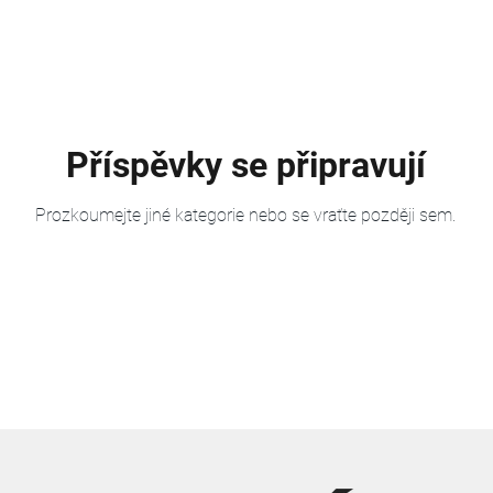
Příspěvky se připravují
Prozkoumejte jiné kategorie nebo se vraťte později sem.