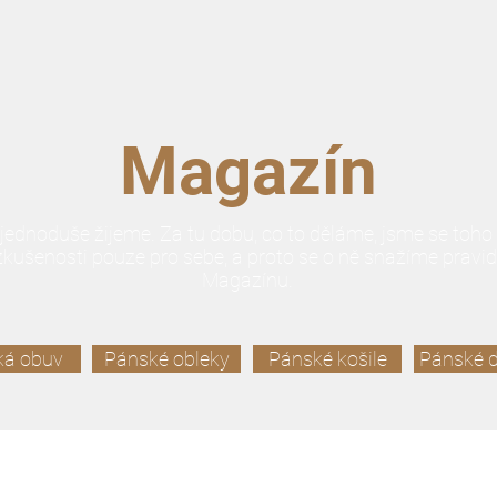
Magazín
dnoduše žijeme. Za tu dobu, co to děláme, jsme se toho 
kušenosti pouze pro sebe, a proto se o ně snažíme pravid
Magazínu.
ká obuv
Pánské obleky
Pánské košile
Pánské 