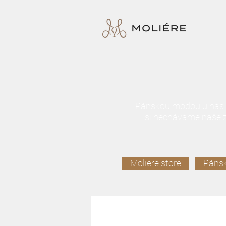
Pánskou módou u nás je
si necháváme naše z
Moliere store
Páns