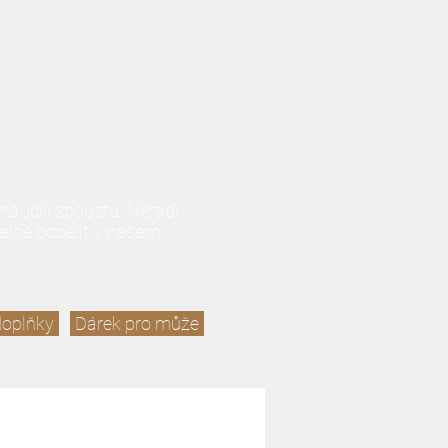
naučili spoustu. Neradi
elně podělit v našem
doplňky
Dárek pro může