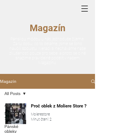
Magazín
Pánskou módou u nás jednoduše žijeme.
Za tu dobu, co to děláme, jsme se toho
naučili spoustu. Neradi si necháváme naše
zkušenosti pouze pro sebe, a proto se o ně
snažíme pravidelně podělit v našem
Magazínu.
Magazín
All Posts
All Posts
Proč oblek z Moliere Store ?
Moliere
Molierestore
Store
Minut čtení: 2
Pánské
obleky