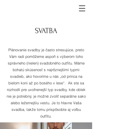
SVATBA
Plánovanie svadby je často stresujúce, preto
Vám radi pomôžeme aspoň s výberom toho
správneho (nielen) svadobného outfitu. Máme
bohatú skúsenosť s najrôznejšími typmi
svadieb, ako hovoríme u nás „od princa na
bielom koni až po bosého v lese“. Ak ste sa
rozhodli pre uvoľnenejší typ svadby, kde oblek
nie je potrebný, je možné zvoliť separátne sako
alebo ležernejšiu vestu. Je to hlavne Vaša
svadba, takže tomu prispôsobte aj voľbu
outfitu.