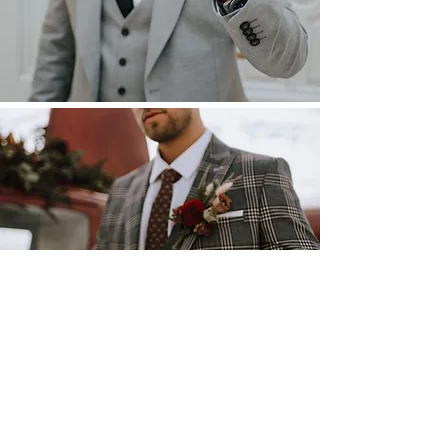
SVADOBNÝ MAGAZÍN MOLIERE
Tento magazín Vám slúži ako predĺžená ruka do
sveta Svadieb. Nielen, že Vás bude infomovať o
novinkách, nájdete v ňom rady, tipy a inšpiráciu.
Tiež veľkú dávku ukážky našich obleku. Príjemné